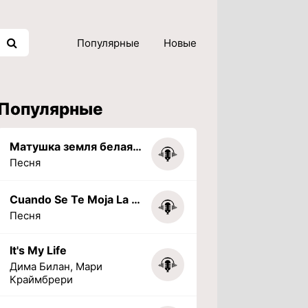
Популярные
Новые
Популярные
Матушка земля белая березонька
Песня
Cuando Se Te Moja La Tarea (PHONK) (Slowed + Reverbed)
Песня
It's My Life
Дима Билан, Мари
Краймбрери