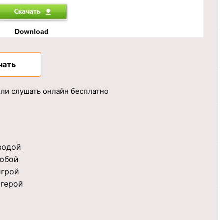
Download
чать
или слушать онлайн бесплатно
 водой
тобой
игрой
 герой