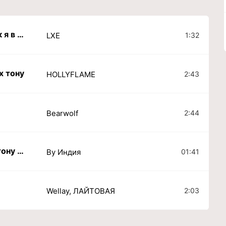
Ты смотришь на меня как я в твоих глазах тонул
1:32
LXE
х тону
2:43
HOLLYFLAME
2:44
Bearwolf
А я смотрю в твои глаза тону в твоих глазах
01:41
By Индия
2:03
Wellay, ЛАЙТОВАЯ