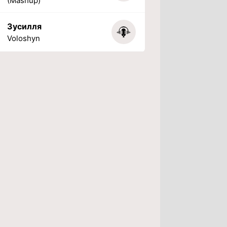
(Mashup)
Зусилля
Voloshyn