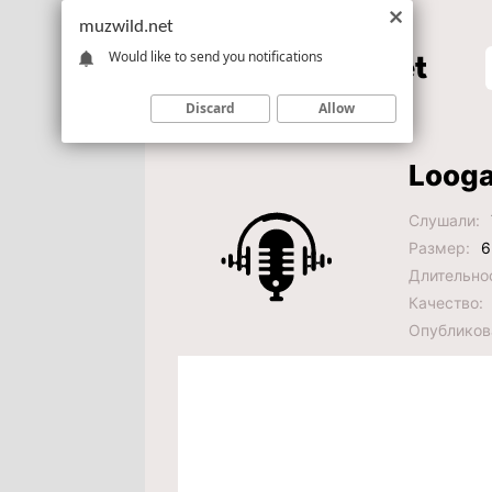
muzwild.net
Would like to send you notifications
Discard
Allow
Looga
Слушали:
Размер:
6
Длительно
Качество:
Опубликов