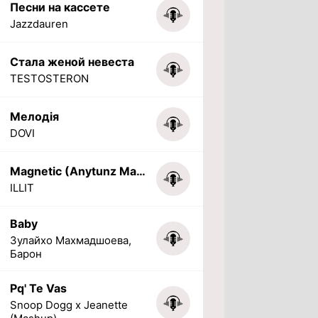
Песни на кассете
Jazzdauren
Стала женой невеста
TESTOSTERON
Мелодія
DOVI
Magnetic (Anytunz Marimba Ringtone)
ILLIT
Baby
Зулайхо Махмадшоева,
Барон
Pq' Te Vas
Snoop Dogg x Jeanette