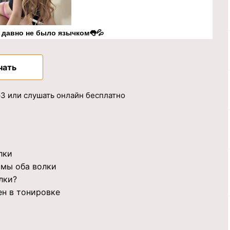
к давно не было язычком👅💦
чать
mp3 или слушать онлайн бесплатно
лки
 мы оба волки
лки?
ен в тонировке