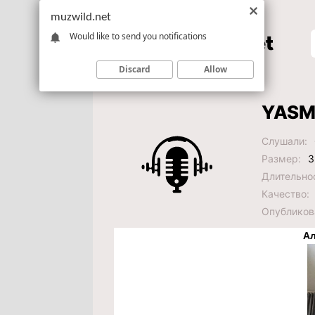
muzwild.net
Would like to send you notifications
Discard
Allow
YASMI 
Слушали:
Размер:
3
Длительно
Качество:
Опубликов
Ал