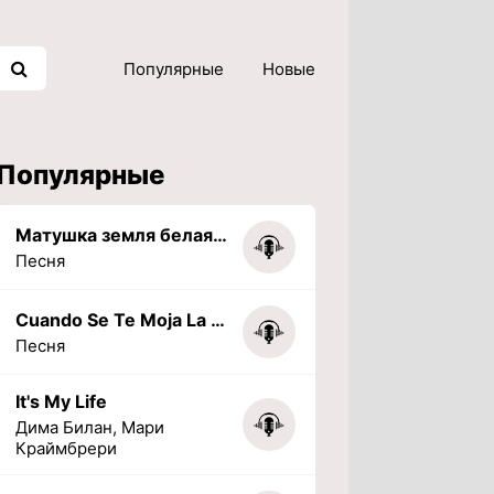
Популярные
Новые
Популярные
Матушка земля белая березонька
Песня
Cuando Se Te Moja La Tarea (PHONK) (Slowed + Reverbed)
Песня
It's My Life
Дима Билан, Мари
Краймбрери