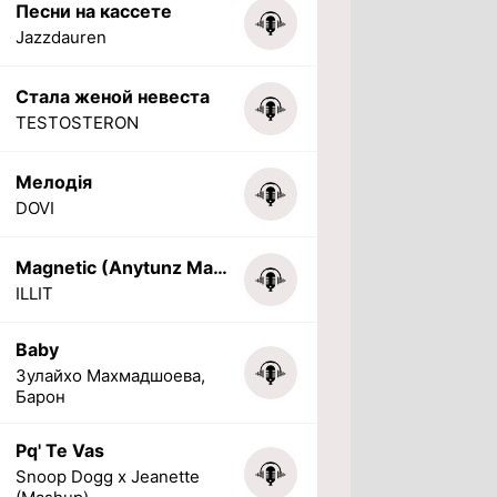
Песни на кассете
Jazzdauren
Стала женой невеста
TESTOSTERON
Мелодія
DOVI
Magnetic (Anytunz Marimba Ringtone)
ILLIT
Baby
Зулайхо Махмадшоева,
Барон
Pq' Te Vas
Snoop Dogg x Jeanette