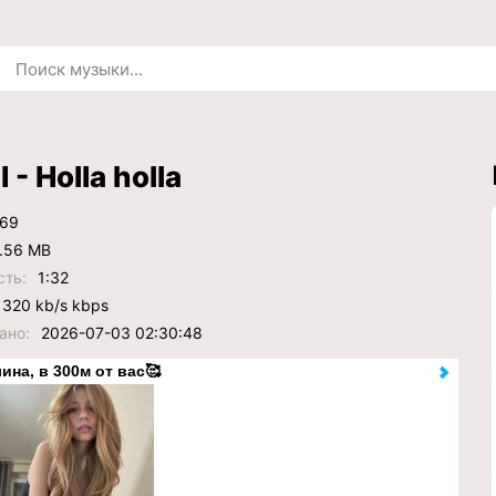
- Holla holla
69
.56 MB
сть:
1:32
320 kb/s kbps
ано:
2026-07-03 02:30:48
ина, в 300м от вас🥰