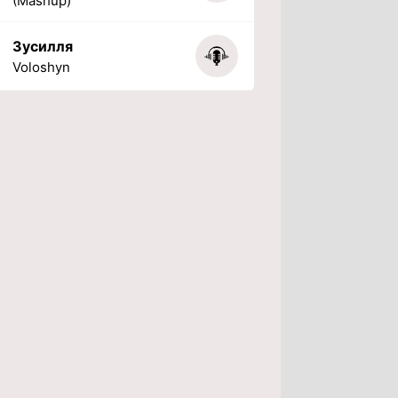
(Mashup)
Зусилля
Voloshyn