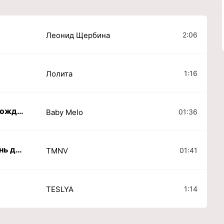
2:06
Леонид Щербина
1:16
Лолита
Каждый День как День Рождения
01:36
Baby Melo
Один день лишь один день да один день
01:41
TMNV
1:14
TESLYA