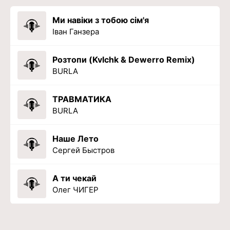
Ми навіки з тобою сім'я
Іван Ганзера
Розтопи (Kvlchk & Dewerro Remix)
BURLA
ТРАВМАТИКА
BURLA
Наше Лето
Сергей Быстров
А ти чекай
Олег ЧИГЕР