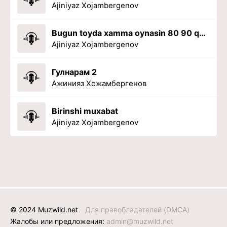
Ajiniyaz Xojambergenov
Bugun toyda xamma oynasin 80 90 qarmay jashga
Ajiniyaz Xojambergenov
Гулнарам 2
Ажинияз Хожамбергенов
Birinshi muxabat
Ajiniyaz Xojambergenov
© 2024 Muzwild.net
Для правобладателей (DMCA)
Жалобы или предложения:
admin@muzwild.net