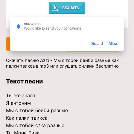
Доступ к музыкальному сервису
muzwild.net
Would like to send you notifications
Слушать
Скачать
Discard
Allow
Скачать песню Azzi - Мы с тобой бейби разные как
палки твикса в mp3 или слушать онлайн бесплатно
Текст песни
Ты же знала
Я антоним
Мы с тобой бейби разные
Как палки твикса
Мы с тобой с*ка разные
Ты Мона Лиза