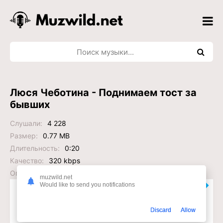
Люся Чеботина - Поднимаем тост за
бывших
Слушали:
4 228
Размер:
0.77 MB
Длительность:
0:20
Качество:
320 kbps
Опубликовано:
2024-05-19 18:29:44
muzwild.net
Слушать или Скачать?
Would like to send you notifications
Discard
Allow