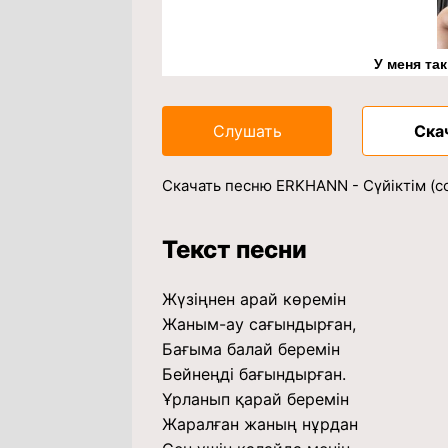
У меня та
Слушать
Ска
Скачать песню ERKHANN - Сүйіктім (c
Текст песни
Жүзіңнен арай көремін
Жаным-ау сағындырған,
Бағыма балай беремін
Бейнеңді бағындырған.
Ұрланып қарай беремін
Жаралған жаның нұрдан