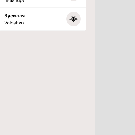
(Mashup)
Зусилля
Voloshyn