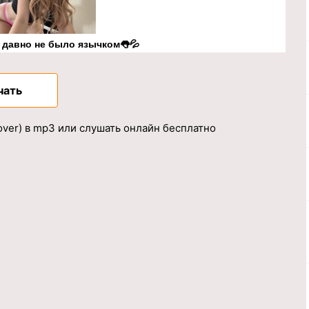
к давно не было язычком👅💦
чать
over) в mp3 или слушать онлайн бесплатно