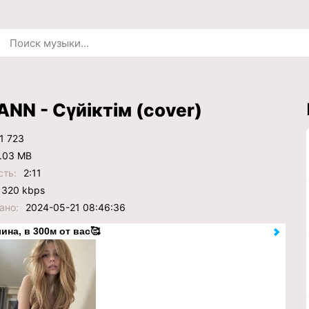
NN - Сүйіктім (cover)
1 723
.03 MB
сть:
2:11
320 kbps
ано:
2024-05-21 08:46:36
ина, в 300м от вас🥰