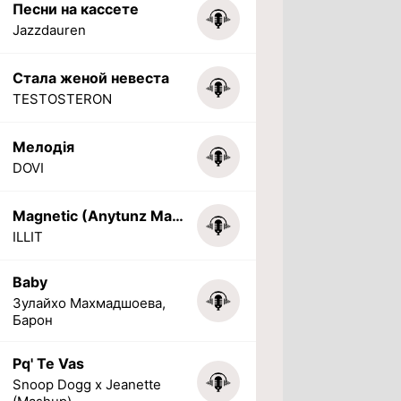
Песни на кассете
Jazzdauren
Стала женой невеста
TESTOSTERON
Мелодія
DOVI
Magnetic (Anytunz Marimba Ringtone)
ILLIT
Baby
Зулайхо Махмадшоева,
Барон
Pq' Te Vas
Snoop Dogg x Jeanette