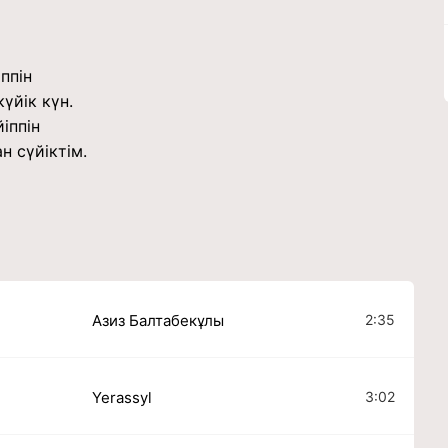
іппін
үйік күн.
йіппін
н сүйіктім.
2:35
Азиз Балтабекұлы
3:02
Yerassyl