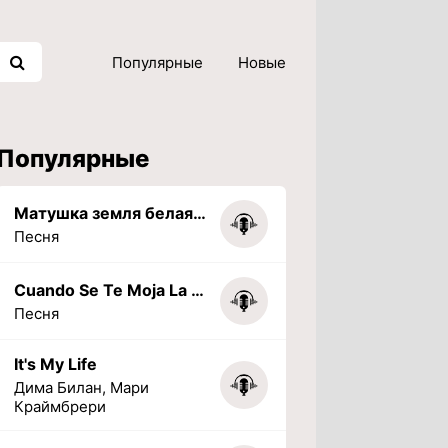
Популярные
Новые
Популярные
Матушка земля белая березонька
Песня
Cuando Se Te Moja La Tarea (PHONK) (Slowed + Reverbed)
Песня
It's My Life
Дима Билан, Мари
Краймбрери