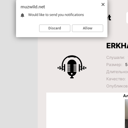
muzwild.net
Would like to send you notifications
Discard
Allow
ERKHA
Слушали:
Размер:
5
Длительно
Качество:
Опубликов
Ал