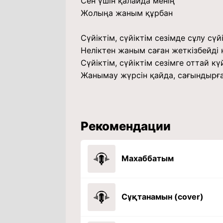
Сен үшін қалайда менің
Жолыңа жаным құрбан
Сүйіктім, сүйіктім сезімде сұлу сүй
Неліктен жаным саған жеткізбейді к
Сүйіктім, сүйіктім сезімге оттай кү
Жанымау жүрсін қайда, сағындырға
Рекомендации
Махаббатым
Сұқтанамын (cover)