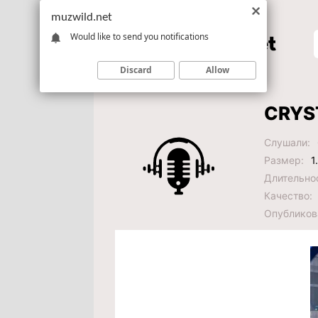
muzwild.net
Would like to send you notifications
Discard
Allow
CRYST
Слушали:
Размер:
1
Длительно
Качество:
Опубликов