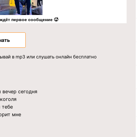
 ждёт первое сообщение 🥵
чать
ывай в mp3 или слушать онлайн бесплатно
й вечер сегодня
лкоголя
л тебе
ворит мне