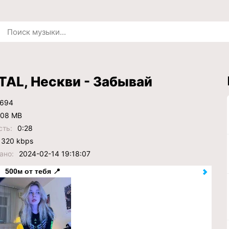
AL, Нескви - Забывай
694
.08 MB
сть:
0:28
320 kbps
ано:
2024-02-14 19:18:07
500м от тебя 📍