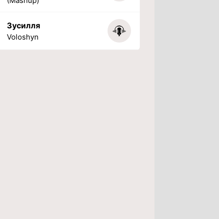
(Mashup)
Зусилля
Voloshyn