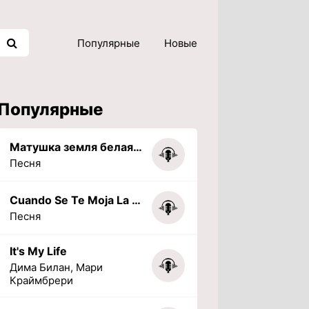
Популярные
Новые
Популярные
Матушка земля белая березонька
Песня
Cuando Se Te Moja La Tarea (PHONK) (Slowed + Reverbed)
Песня
It's My Life
Дима Билан, Мари
Краймбрери