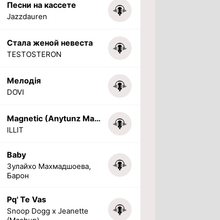
Песни на кассете
Jazzdauren
Стала женой невеста
TESTOSTERON
Мелодія
DOVI
Magnetic (Anytunz Marimba Ringtone)
ILLIT
Baby
Зулайхо Махмадшоева,
Барон
Pq' Te Vas
Snoop Dogg x Jeanette