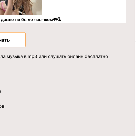
к давно не было язычком👅💦
чать
ала музыка в mp3 или слушать онлайн бесплатно
а
ов
ь