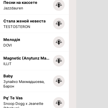
Песни на кассете
Jazzdauren
Стала женой невеста
TESTOSTERON
Мелодія
DOVI
Magnetic (Anytunz Marimba Ringtone)
ILLIT
Baby
Зулайхо Махмадшоева,
Барон
Pq' Te Vas
Snoop Dogg x Jeanette