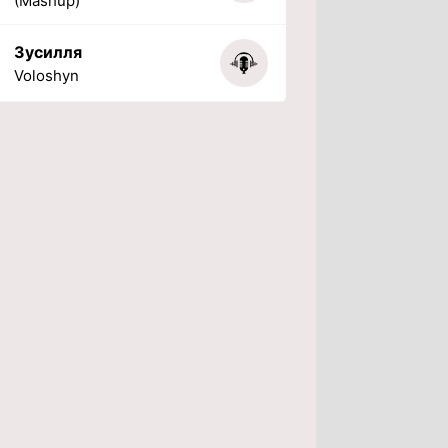
(Mashup)
Зусилля
Voloshyn