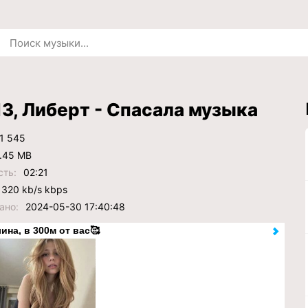
13, Либерт - Спасала музыка
1 545
.45 MB
сть:
02:21
320 kb/s kbps
ано:
2024-05-30 17:40:48
ина, в 300м от вас🥰