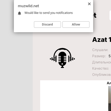
muzwild.net
Would like to send you notifications
Discard
Allow
Azat 
Слушали:
Размер:
5
Длительно
Качество:
Опубликов
Ал