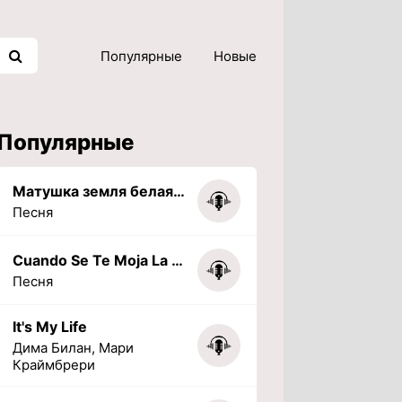
Популярные
Новые
Популярные
Матушка земля белая березонька
Песня
Cuando Se Te Moja La Tarea (PHONK) (Slowed + Reverbed)
Песня
It's My Life
Дима Билан, Мари
Краймбрери