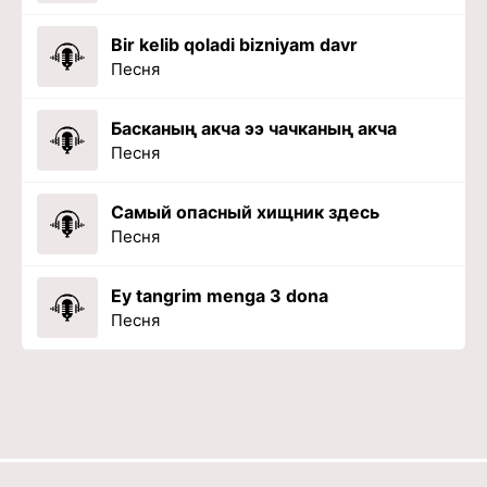
Bir kelib qoladi bizniyam davr
Песня
Басканың акча ээ чачканың акча
Песня
Самый опасный хищник здесь
Песня
Ey tangrim menga 3 dona
Песня