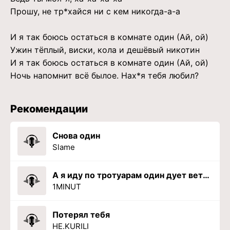
Прошу, не тр*хайся ни с кем никогда-а-а
И я так боюсь остаться в комнате один (Ай, ой)
Ужин тёплый, виски, кола и дешёвый никотин
И я так боюсь остаться в комнате один (Ай, ой)
Ночь напомнит всё былое. Нах*я тебя любил?
Рекомендации
Снова один
Slame
А я иду по тротуарам один дует ветер
1MINUT
Потерял тебя
HE.KURILI