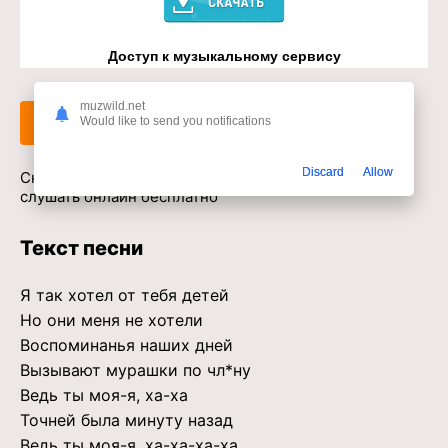
Доступ к музыкальному сервису
muzwild.net
Слушать
Скачать
Would like to send you notifications
Discard
Allow
Скачать песню MORGENSHTERN - Один в mp3 или
слушать онлайн бесплатно
Текст песни
Я так хотел от тебя детей
Но они меня не хотели
Воспоминанья наших дней
Вызывают мурашки по чл*ну
Ведь ты моя-я, ха-ха
Точней была минуту назад
Ведь ты моя-я, ха-ха-ха-ха