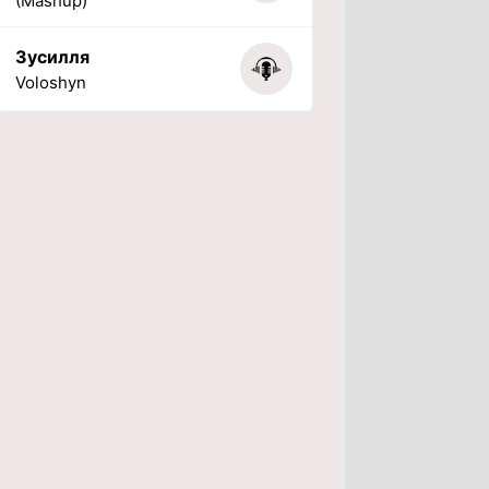
(Mashup)
Зусилля
Voloshyn