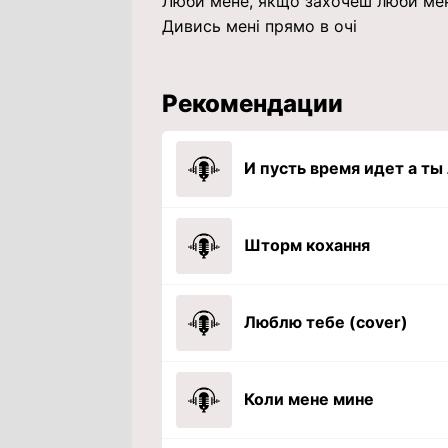
Люби мене, якщо захочеш люби ме
Дивись мені прямо в очі
Рекомендации
Шторм кохання
Люблю тебе (cover)
Коли мене мине