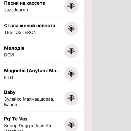
Песни на кассете
Jazzdauren
Стала женой невеста
TESTOSTERON
Мелодія
DOVI
Magnetic (Anytunz Marimba Ringtone)
ILLIT
Baby
Зулайхо Махмадшоева,
Барон
Pq' Te Vas
Snoop Dogg x Jeanette