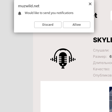
muzwild.net
Would like to send you notifications
Discard
Allow
SKYLE
Слушали:
Размер:
6
Длительно
Качество:
Опубликов