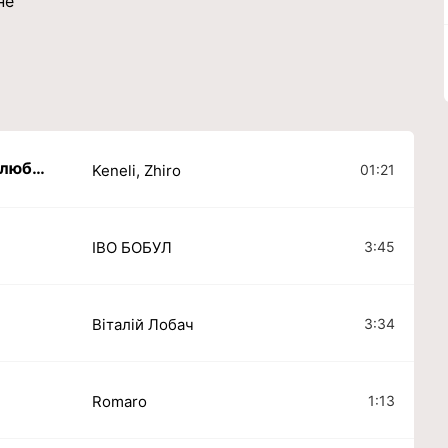
не
И пусть время идет а ты люби меня
01:21
Keneli, Zhiro
3:45
ІВО БОБУЛ
3:34
Віталій Лобач
1:13
Romaro