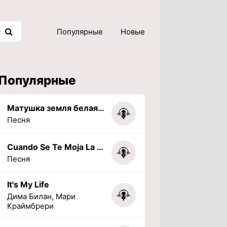
Популярные
Новые
Популярные
Матушка земля белая березонька
Песня
Cuando Se Te Moja La Tarea (PHONK) (Slowed + Reverbed)
Песня
It's My Life
Дима Билан, Мари
Краймбрери