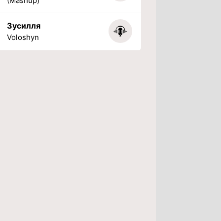
(Mashup)
Зусилля
Voloshyn