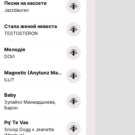
Песни на кассете
Jazzdauren
Стала женой невеста
TESTOSTERON
Мелодія
DOVI
Magnetic (Anytunz Marimba Ringtone)
ILLIT
Baby
Зулайхо Махмадшоева,
Барон
Pq' Te Vas
Snoop Dogg x Jeanette