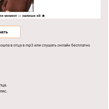
ти момент — напиши ей 🔥
чать
пошла в отца в mp3 или слушать онлайн бесплатно
пца.
ляс.