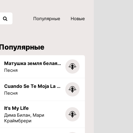
Популярные
Новые
Популярные
Матушка земля белая березонька
Песня
Cuando Se Te Moja La Tarea (PHONK) (Slowed + Reverbed)
Песня
It's My Life
Дима Билан, Мари
Краймбрери