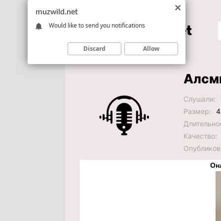
muzwild.net
Would like to send you notifications
Discard
Allow
Алсми
Слушали:
Размер:
4
Длительно
Качество:
Опубликов
Он