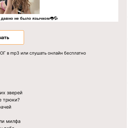
к давно не было язычком👅💦
чать
Г в mp3 или слушать онлайн бесплатно
их зверей
е трюки?
рачей
или милфа