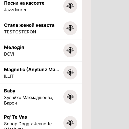
Песни на кассете
Jazzdauren
Стала женой невеста
TESTOSTERON
Мелодія
DOVI
Magnetic (Anytunz Marimba Ringtone)
ILLIT
Baby
Зулайхо Махмадшоева,
Барон
Pq' Te Vas
Snoop Dogg x Jeanette