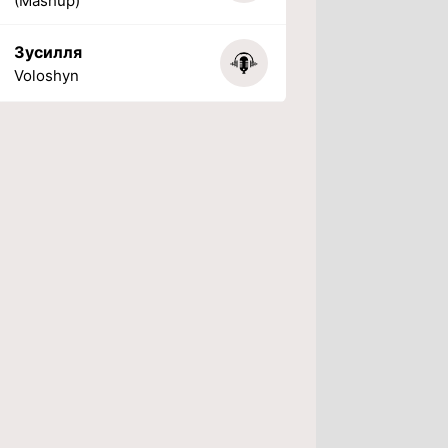
(Mashup)
Зусилля
Voloshyn