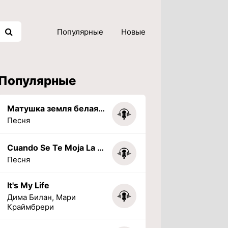
Популярные
Новые
Популярные
Матушка земля белая березонька
Песня
Cuando Se Te Moja La Tarea (PHONK) (Slowed + Reverbed)
Песня
It's My Life
Дима Билан, Мари
Краймбрери