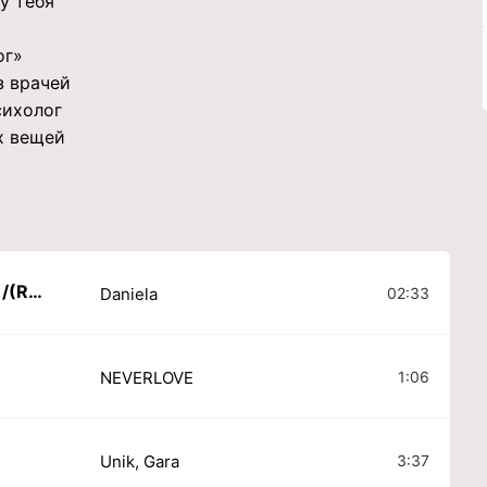
у тебя
ог»
з врачей
сихолог
х вещей
Pedro (кавер на русском)/(Russian cover)
02:33
Daniela
1:06
NEVERLOVE
3:37
Unik, Gara