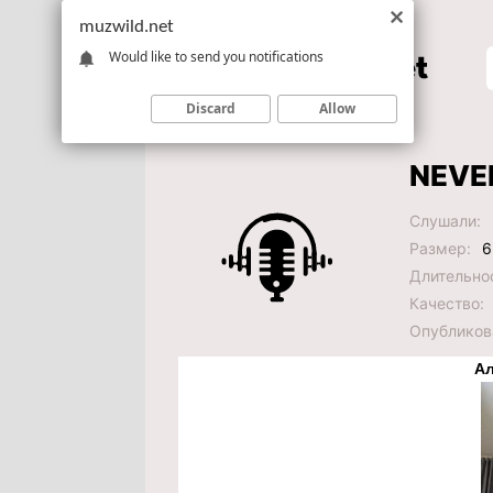
muzwild.net
Would like to send you notifications
Discard
Allow
NEVE
Слушали:
Размер:
6
Длительно
Качество:
Опубликов
Ал