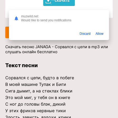
Доступ к музыкальному сервису
muzwild.net
Would like to send you notifications
Слушать
Скачать
Discard
Allow
Скачать песню JANAGA - Сорвался с цепи в mp3 или
слушать онлайн бесплатно
Текст песни
Сорвался с цепи, будто в побеге
В моей машине Тупак и Биги
Сига дымит, а на стеклах блики
Это мой миг, у тебя он в книге
С ног до головы блэк, дикий
У этих фриков нервные тики
Злость, зависть, вздохи, крики