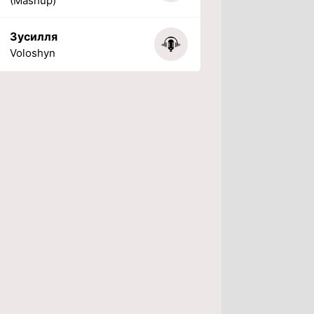
(Mashup)
Зусилля
Voloshyn