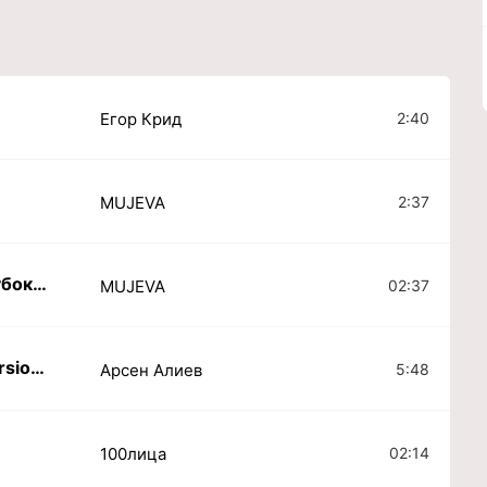
2:40
Егор Крид
2:37
MUJEVA
Забудь как страшный глубокий сон
02:37
MUJEVA
Эти белые розы (New version 2024)
5:48
Арсен Алиев
02:14
100лица