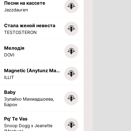
Песни на кассете
Jazzdauren
Стала женой невеста
TESTOSTERON
Мелодія
DOVI
Magnetic (Anytunz Marimba Ringtone)
ILLIT
Baby
Зулайхо Махмадшоева,
Барон
Pq' Te Vas
Snoop Dogg x Jeanette