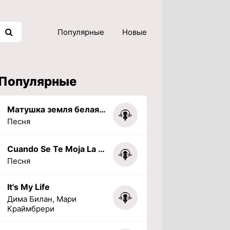
Популярные
Новые
Популярные
Матушка земля белая березонька
Песня
Cuando Se Te Moja La Tarea (PHONK) (Slowed + Reverbed)
Песня
It's My Life
Дима Билан, Мари
Краймбрери