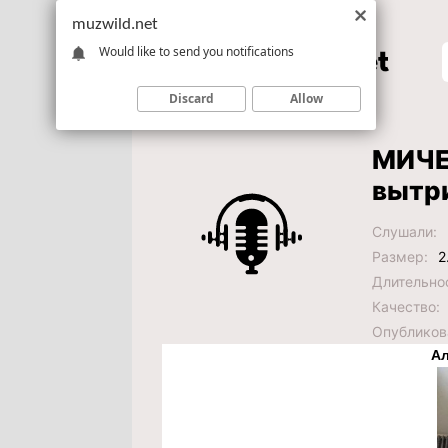
muzwild.net
Would like to send you notifications
Discard
Allow
МИЧЕЛ
вытр
Слушали:
Размер:
2
Длительно
Качество:
Опубликов
Ал