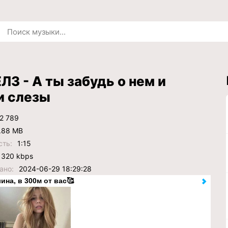
З - А ты забудь о нем и
и слезы
2 789
.88 MB
сть:
1:15
320 kbps
ано:
2024-06-29 18:29:28
ина, в 300м от вас🥰