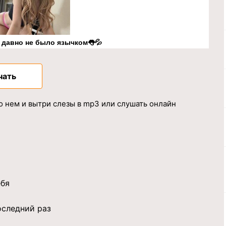
к давно не было язычком👅💦
чать
о нем и вытри слезы в mp3 или слушать онлайн
ебя
оследний раз