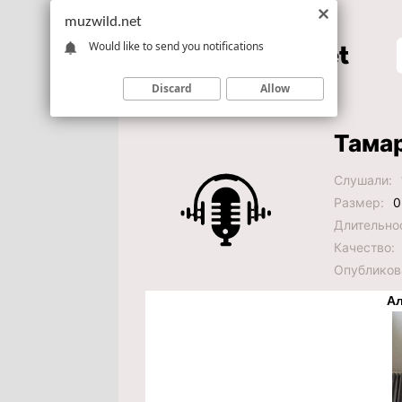
muzwild.net
Would like to send you notifications
Discard
Allow
Тамар
Слушали:
Размер:
0
Длительно
Качество:
Опубликов
Ал