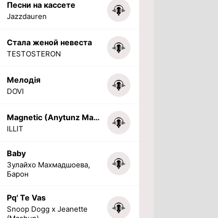
Песни на кассете
Jazzdauren
Стала женой невеста
TESTOSTERON
Мелодія
DOVI
Magnetic (Anytunz Marimba Ringtone)
ILLIT
Baby
Зулайхо Махмадшоева,
Барон
Pq' Te Vas
Snoop Dogg x Jeanette