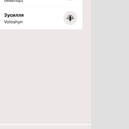
(Mashup)
Зусилля
Voloshyn