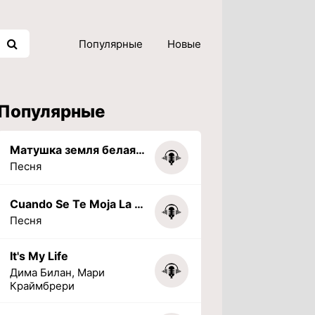
Популярные
Новые
Популярные
Матушка земля белая березонька
Песня
Cuando Se Te Moja La Tarea (PHONK) (Slowed + Reverbed)
Песня
It's My Life
Дима Билан, Мари
Краймбрери