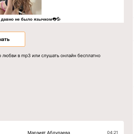
к давно не было язычком👅💦
чать
о любви в mp3 или слушать онлайн бесплатно
04:21
Марзият Абдулаева