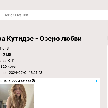
а Кутидзе - Озеро любви
1 643
.45 MB
сть:
0:11
320 kbps
ано:
2024-07-01 16:21:28
ина, в 300м от вас🥰