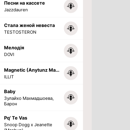
Песни на кассете
Jazzdauren
Стала женой невеста
TESTOSTERON
Мелодія
DOVI
Magnetic (Anytunz Marimba Ringtone)
ILLIT
Baby
Зулайхо Махмадшоева,
Барон
Pq' Te Vas
Snoop Dogg x Jeanette