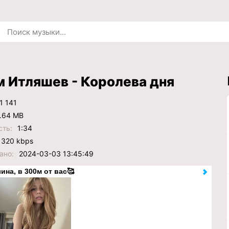
 Итляшев - Королева дня
1 141
.64 MB
сть:
1:34
320 kbps
ано:
2024-03-03 13:45:49
ина, в 300м от вас🥰