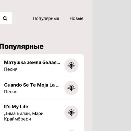
Популярные
Новые
Популярные
Матушка земля белая березонька
Песня
Cuando Se Te Moja La Tarea (PHONK) (Slowed + Reverbed)
Песня
It's My Life
Дима Билан, Мари
Краймбрери