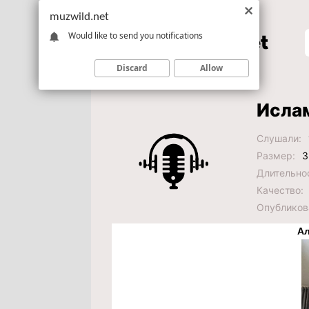
muzwild.net
Would like to send you notifications
Discard
Allow
Ислам
Слушали:
Размер:
3
Длительно
Качество:
Опубликов
Ал