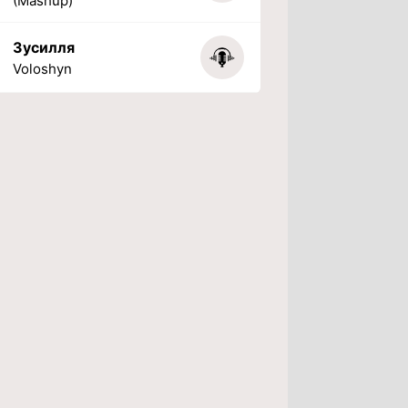
(Mashup)
Зусилля
Voloshyn