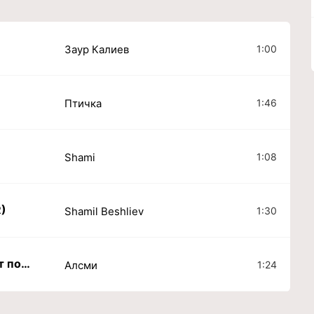
1:00
Заур Калиев
1:46
Птичка
1:08
Shami
R)
1:30
Shamil Beshliev
Но твоя душа мне не даст покой
1:24
Алсми