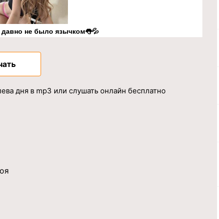
к давно не было язычком👅💦
чать
ева дня в mp3 или слушать онлайн бесплатно
оя