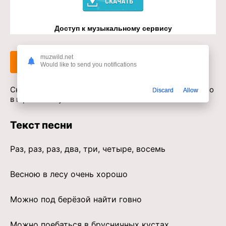
Доступ к музыкальному сервису
muzwild.net
Слушать
Скачать
Would like to send you notifications
Скачать песню МС ПОХ - Весною в лесу очень хорошо
Discard
Allow
в mp3 или слушать онлайн бесплатно
Текст песни
Раз, раз, раз, два, три, четыре, восемь
Весною в лесу очень хорошо
Можно под берёзой найти говно
Можно поебаться в брусничных кустах