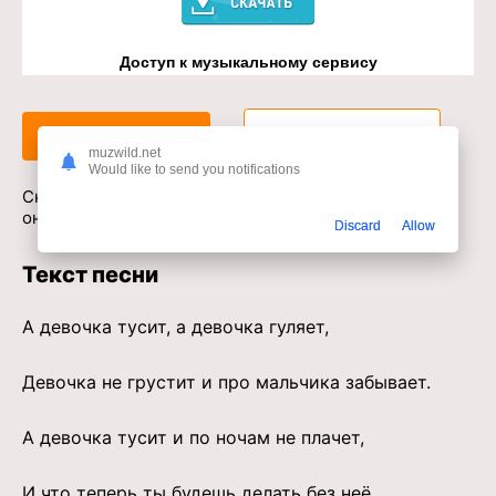
Доступ к музыкальному сервису
Слушать
Скачать
muzwild.net
Would like to send you notifications
Скачать песню T1One - Забывает в mp3 или слушать
онлайн бесплатно
Discard
Allow
Текст песни
А девочка тусит, а девочка гуляет,
Девочка не грустит и про мальчика забывает.
А девочка тусит и по ночам не плачет,
И что теперь ты будешь делать без неё,