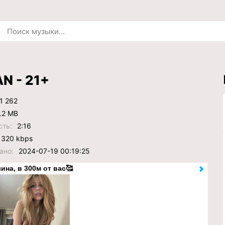
N - 21+
1 262
.2 MB
сть:
2:16
320 kbps
ано:
2024-07-19 00:19:25
ина, в 300м от вас🥰