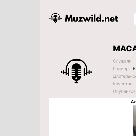
MACA
Слушали:
Размер:
5
Длительно
Качество:
Опубликов
Ал