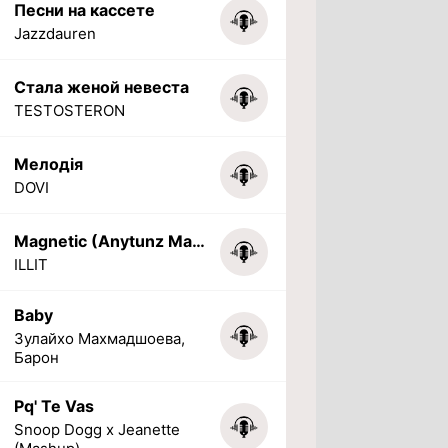
Песни на кассете
Jazzdauren
Стала женой невеста
TESTOSTERON
Мелодія
DOVI
Magnetic (Anytunz Marimba Ringtone)
ILLIT
Baby
Зулайхо Махмадшоева,
Барон
Pq' Te Vas
Snoop Dogg x Jeanette