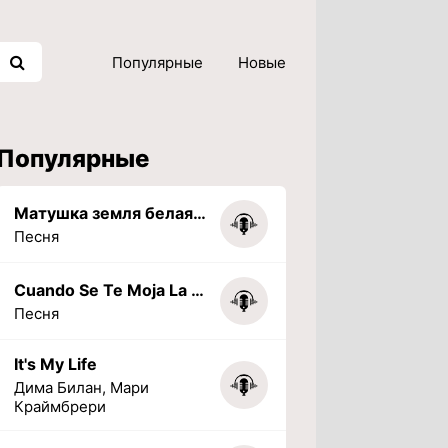
Популярные
Новые
Популярные
Матушка земля белая березонька
Песня
Cuando Se Te Moja La Tarea (PHONK) (Slowed + Reverbed)
Песня
It's My Life
Дима Билан, Мари
Краймбрери