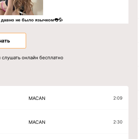
к давно не было язычком👅💦
чать
 слушать онлайн бесплатно
2:09
MACAN
2:30
MACAN