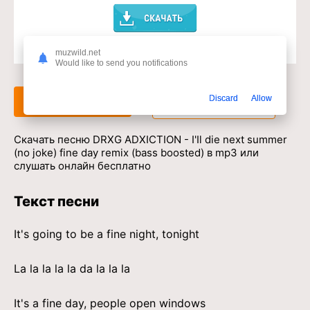
muzwild.net
Доступ к музыкальному сервису
Would like to send you notifications
Discard
Allow
Слушать
Скачать
Скачать песню DRXG ADXICTION - I'Il die next summer
(no joke) fine day remix (bass boosted) в mp3 или
слушать онлайн бесплатно
Текст песни
It's going to be a fine night, tonight
La la la la la da la la la
It's a fine day, people open windows