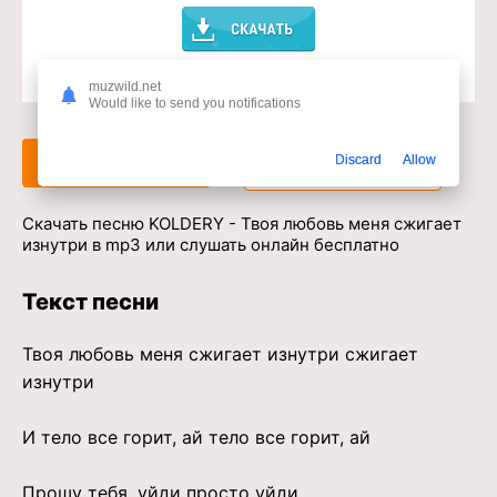
muzwild.net
Доступ к музыкальному сервису
Would like to send you notifications
Слушать
Скачать
Discard
Allow
Скачать песню KOLDERY - Твоя любовь меня сжигает
изнутри в mp3 или слушать онлайн бесплатно
Текст песни
Твоя любовь меня сжигает изнутри сжигает
изнутри
И тело все горит, ай тело все горит, ай
Прошу тебя, уйди просто уйди