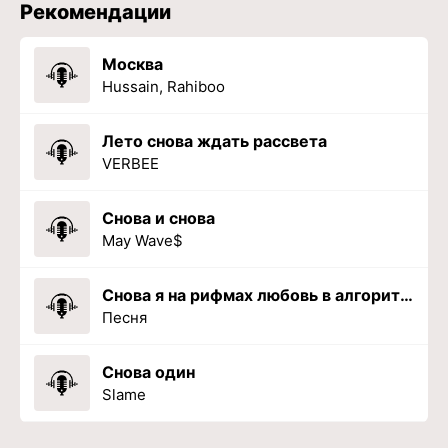
Рекомендации
Москва
Hussain, Rahiboo
Лето снова ждать рассвета
VERBEE
Снова и снова
May Wave$
Снова я на рифмах любовь в алгоритмах
Песня
Снова один
Slame