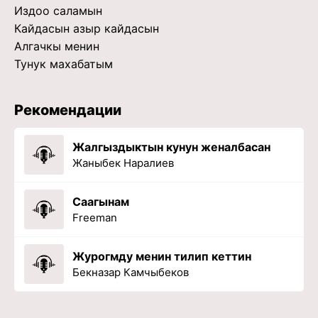
Издоо саламын
Кайдасын азыр кайдасын
Алгачкы менин
Тунук махабатым
Рекомендации
Жалгыздыктын кунун женалбасан
Жаныбек Наралиев
Саагынам
Freeman
Журогмду менин тилип кеттин
Бекназар Камчыбеков