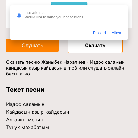
muzwild.net
Would like to send you notifications
Доступ к музыкальному сервису
Discard
Allow
Слушать
Скачать
Скачать песню Жаныбек Наралиев - Издоо саламын
кайдасын азыр кайдасын в mp3 или слушать онлайн
бесплатно
Текст песни
Издоо саламын
Кайдасын азыр кайдасын
Алгачкы менин
Тунук махабатым