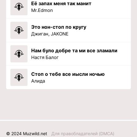
Её запах меня так манит
Mr.Edmon
Это нон-стоп по кругу
Джиган, JAKONE
Нам було добре та ми все зламали
Настя Балог
Стоп о тебе все иысли ночью
Алида
© 2024 Muzwild.net
Для правобладателей (DMCA)