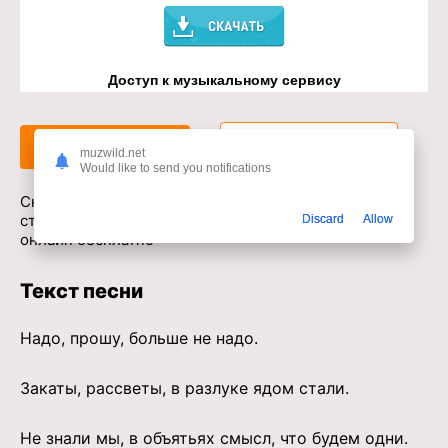
Доступ к музыкальному сервису
Слушать
Скачать
muzwild.net
Would like to send you notifications
Скачать песню Рустам Нахушев - Стоп сердце
страдает стоп свет меня манит в mp3 или слушать
Discard
Allow
онлайн бесплатно
Текст песни
Надо, прошу, больше не надо.
Закаты, рассветы, в разлуке ядом стали.
Не знали мы, в объятьях смысл, что будем одни.