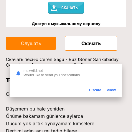
Доступ к музыкальному сервису
Слушать
Скачать
Скачать песню Ceren Sagu - Buz (Soner Sarıkabadayı
Cover) в mp3 или слушать онлайн бесплатно
muzwild.net
Would like to send you notifications
Текст песни
Discard
Allow
Ceren Sagu - Buz (Soner Sarıkabadayı Cover)
Düşemem bu hale yeniden
Önüme bakamam günlerce aylarca
Gücüm yok artık oynayamam kimselere
Dert mi adın, acı mı tadın bilene