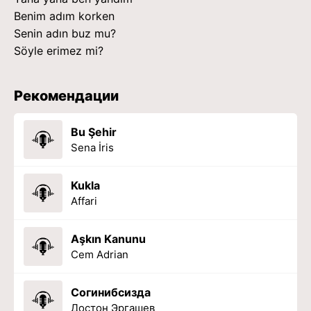
Benim adım korken
Senin adın buz mu?
Söyle erimez mi?
Рекомендации
Bu Şehir
Sena İris
Kukla
Affari
Aşkın Kanunu
Cem Adrian
Согинибсизда
Достон Эргашев