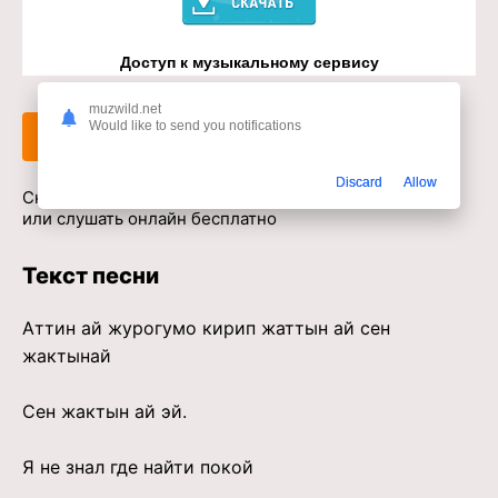
Доступ к музыкальному сервису
muzwild.net
Would like to send you notifications
Слушать
Скачать
Discard
Allow
Скачать песню AFTOK, ALIVE, JIGIT - Аттин Ай в mp3
или слушать онлайн бесплатно
Текст песни
Аттин ай журогумо кирип жаттын ай сен
жактынай
Сен жактын ай эй.
Я не знал где найти покой