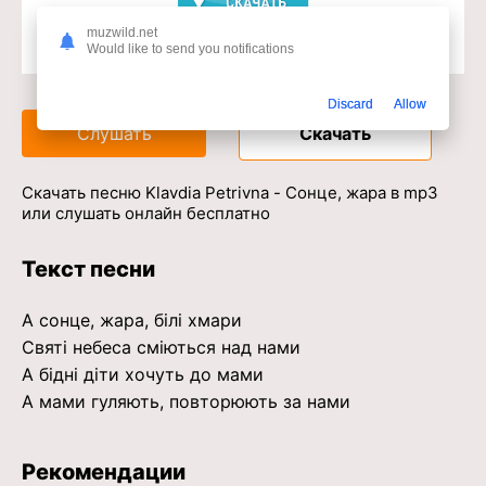
muzwild.net
Would like to send you notifications
Доступ к музыкальному сервису
Discard
Allow
Слушать
Скачать
Скачать песню Klavdia Petrivna - Сонце, жара в mp3
или слушать онлайн бесплатно
Текст песни
А сонце, жара, білі хмари
Святі небеса сміються над нами
А бідні діти хочуть до мами
А мами гуляють, повторюють за нами
Рекомендации