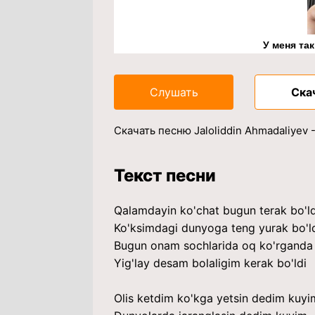
У меня та
Слушать
Ска
Скачать песню Jaloliddin Ahmadaliyev 
Текст песни
Qalamdayin ko'chat bugun terak bo'ld
Ko'ksimdagi dunyoga teng yurak bo'l
Bugun onam sochlarida oq ko'rganda
Yig'lay desam bolaligim kerak bo'ldi
Olis ketdim ko'kga yetsin dedim kuyi