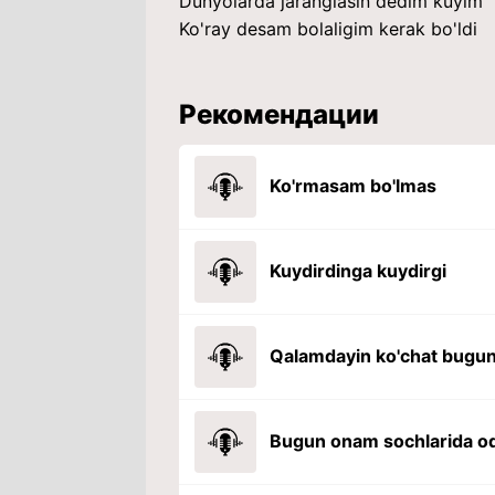
Dunyolarda jaranglasin dedim kuyim
Ko'ray desam bolaligim kerak bo'ldi
Рекомендации
Ko'rmasam bo'lmas
Kuydirdinga kuydirgi