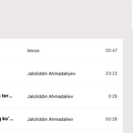
05:47
Imron
03:23
Jaloliddin Ahmadaliyev
Qalamdayin ko'chat bugun terak bo'ldi
0:28
Jaloliddin Ahmadaliev
Bugun onam sochlarida oq koʻrganda
00:28
Jaloliddin Ahmadaliev