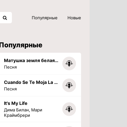
Популярные
Новые
Популярные
Матушка земля белая березонька
Песня
Cuando Se Te Moja La Tarea (PHONK) (Slowed + Reverbed)
Песня
It's My Life
Дима Билан, Мари
Краймбрери