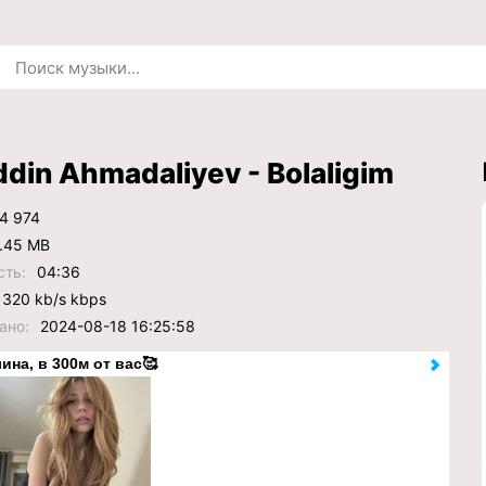
iddin Ahmadaliyev - Bolaligim
4 974
.45 MB
сть:
04:36
320 kb/s kbps
ано:
2024-08-18 16:25:58
ина, в 300м от вас🥰