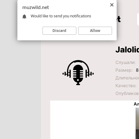
muzwild.net
Would like to send you notifications
Discard
Allow
Jalol
Слушали:
Размер:
8
Длительно
Качество:
Опубликов
Ал