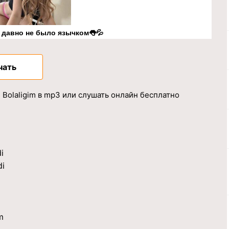
к давно не было язычком👅💦
чать
- Bolaligim в mp3 или слушать онлайн бесплатно
i
di
m