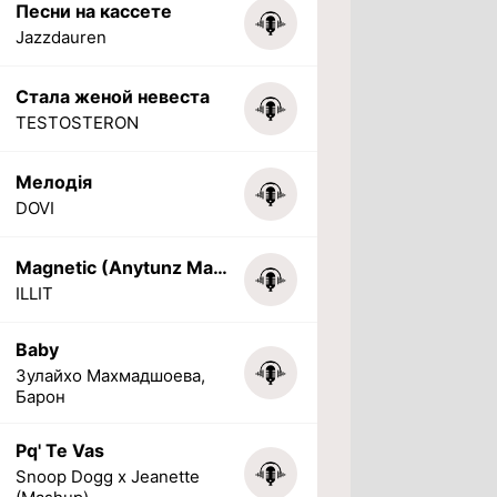
Песни на кассете
Jazzdauren
Стала женой невеста
TESTOSTERON
Мелодія
DOVI
Magnetic (Anytunz Marimba Ringtone)
ILLIT
Baby
Зулайхо Махмадшоева,
Барон
Pq' Te Vas
Snoop Dogg x Jeanette