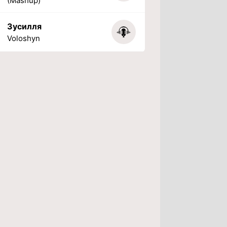
(Mashup)
Зусилля
Voloshyn