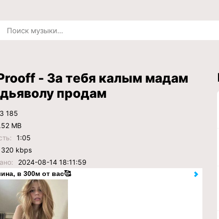
Prooff - За тебя калым мадам
 дьяволу продам
3 185
.52 MB
сть:
1:05
320 kbps
ано:
2024-08-14 18:11:59
ина, в 300м от вас🥰