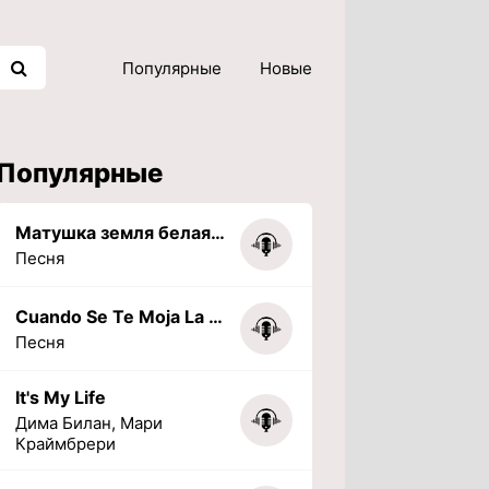
Популярные
Новые
Популярные
Матушка земля белая березонька
Песня
Cuando Se Te Moja La Tarea (PHONK) (Slowed + Reverbed)
Песня
It's My Life
Дима Билан, Мари
Краймбрери