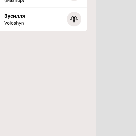
(Mashup)
Зусилля
Voloshyn