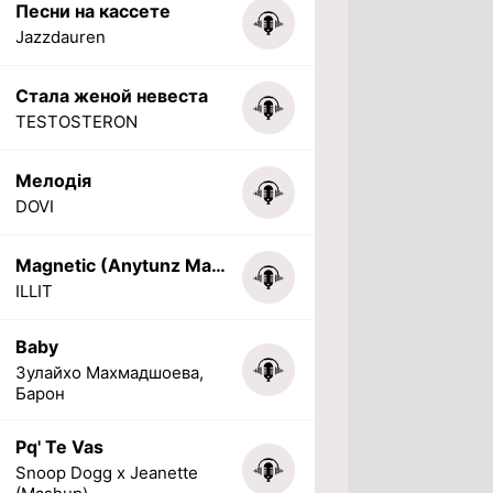
Песни на кассете
Jazzdauren
Стала женой невеста
TESTOSTERON
Мелодія
DOVI
Magnetic (Anytunz Marimba Ringtone)
ILLIT
Baby
Зулайхо Махмадшоева,
Барон
Pq' Te Vas
Snoop Dogg x Jeanette