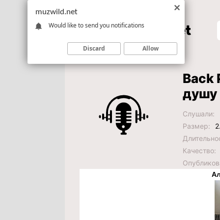
muzwild.net
Would like to send you notifications
Discard
Allow
Back 
душу
Слушали:
Размер:
2
Длительно
Качество:
Опубликов
Ал