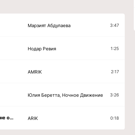
3:47
Марзият Абдулаева
1:25
Нодар Ревия
2:17
AMRIK
3:26
Юлия Беретта, Ночное Движение
Никому и никогда тебя я не отдам
0:18
ARIK