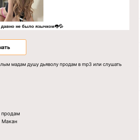
к давно не было язычком👅💦
чать
калым мадам душу дьяволу продам в mp3 или слушать
у продам
и Макан