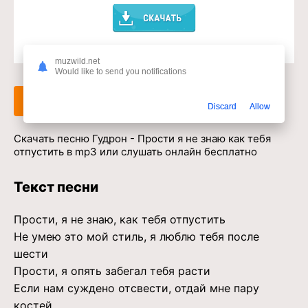
Доступ к музыкальному сервису
muzwild.net
Would like to send you notifications
Слушать
Скачать
Discard
Allow
Скачать песню Гудрон - Прости я не знаю как тебя
отпустить в mp3 или слушать онлайн бесплатно
Текст песни
Прости, я не знаю, как тебя отпустить
Не умею это мой стиль, я люблю тебя после
шести
Прости, я опять забегал тебя расти
Если нам суждено отсвести, отдай мне пару
костей