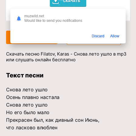
muzwild.net
Доступ к музыкальному сервису
Would like to send you notifications
Discard
Allow
Слушать
Скачать
Скачать песню Filatov, Karas - Снова лето ушло в mp3
или слушать онлайн бесплатно
Текст песни
Снова лето ушло
Осень плавно настала
Снова лето ушло
Но его было мало
Прекрасен был, как дивный сон Июнь,
что ласково влюблен