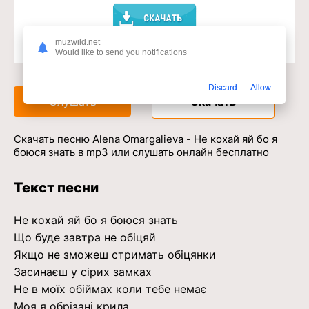
muzwild.net
Would like to send you notifications
Доступ к музыкальному сервису
Discard
Allow
Слушать
Скачать
Скачать песню Alena Omargalieva - Не кохай яй бо я
боюся знать в mp3 или слушать онлайн бесплатно
Текст песни
Не кохай яй бо я боюся знать
Що буде завтра не обіцяй
Якщо не зможеш стримать обіцянки
Засинаєш у сiрих замках
Не в моїх обiймах коли тебе немає
Моя я обрiзанi крила