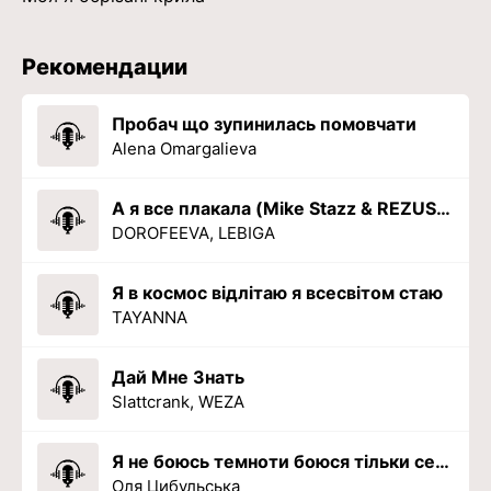
Рекомендации
Пробач що зупинилась помовчати
Alena Omargalieva
А я все плакала (Mike Stazz & REZUS Remix)
DOROFEEVA, LEBIGA
Я в космос відлітаю я всесвітом стаю
TAYANNA
Дай Мне Знать
Slattcrank, WEZA
Я не боюсь темноти боюся тільки себе
Оля Цибульська