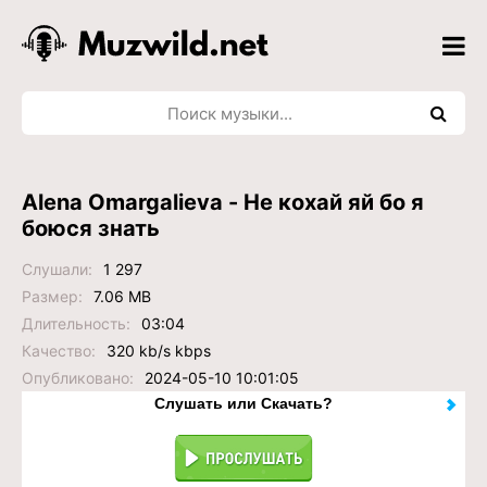
Alena Omargalieva - Не кохай яй бо я
боюся знать
Слушали:
1 297
Размер:
7.06 MB
Длительность:
03:04
Качество:
320 kb/s kbps
Опубликовано:
2024-05-10 10:01:05
Слушать или Скачать?