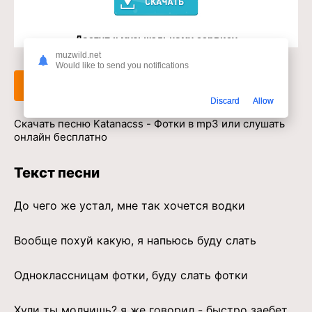
Доступ к музыкальному сервису
muzwild.net
Would like to send you notifications
Слушать
Скачать
Discard
Allow
Скачать песню Katanacss - Фотки в mp3 или слушать
онлайн бесплатно
Текст песни
До чего же устал, мне так хочется водки
Вообще похуй какую, я напьюсь буду слать
Одноклассницам фотки, буду слать фотки
Хули ты молчишь? я же говорил - быстро заебет