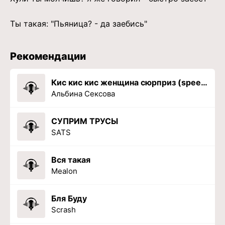
Ты такая: "Пьяница? - да заебись"
Рекомендации
Кис кис кис женщина сюрприз (speed up)
Альбина Сексова
СУПРИМ ТРУСЫ
SATS
Вся такая
Mealon
Бля Буду
Scrash