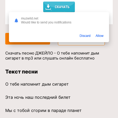
muzwild.net
Доступ к музыкальному сервису
Would like to send you notifications
Discard
Allow
Слушать
Скачать
Скачать песню ДЖЕЙЛО - О тебе напомнит дым
сигарет в mp3 или слушать онлайн бесплатно
Текст песни
О тебе напомнит дым сигарет
Эта ночь наш последний билет
Мы с тобой сгорим в параде планет