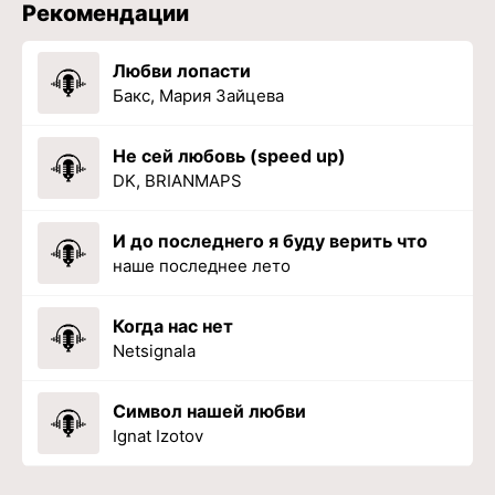
Рекомендации
Любви лопасти
Бакс, Мария Зайцева
Не сей любовь (speed up)
DK, BRIANMAPS
И до последнего я буду верить что
наше последнее лето
Когда нас нет
Netsignala
Символ нашей любви
Ignat Izotov