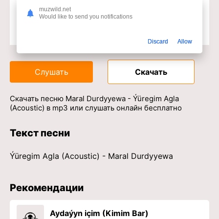
muzwild.net
Would like to send you notifications
Доступ к музыкальному сервису
Discard
Allow
Слушать
Скачать
Скачать песню Maral Durdyyewa - Ýüregim Agla
(Acoustic) в mp3 или слушать онлайн бесплатно
Текст песни
Ýüregim Agla (Acoustic) - Maral Durdyyewa
Рекомендации
Aydaýyn içim (Kimim Bar)