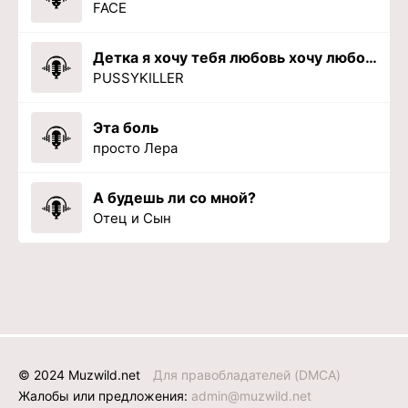
FACE
Детка я хочу тебя любовь хочу любовь
PUSSYKILLER
Эта боль
просто Лера
А будешь ли со мной?
Отец и Сын
© 2024 Muzwild.net
Для правобладателей (DMCA)
Жалобы или предложения:
admin@muzwild.net