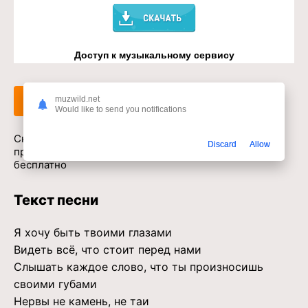
Доступ к музыкальному сервису
Слушать
Скачать
muzwild.net
Would like to send you notifications
Скачать песню Akmal’ - Кто ты и что ты со мной
Discard
Allow
провернула (speed up) в mp3 или слушать онлайн
бесплатно
Текст песни
Я хочу быть твоими глазами
Видеть всё, что стоит перед нами
Слышать каждое слово, что ты произносишь
своими губами
Нервы не камень, не таи