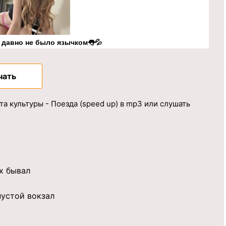
к давно не было язычком👅💦
чать
а культуры - Поезда (speed up) в mp3 или слушать
х бывал
пустой вокзал