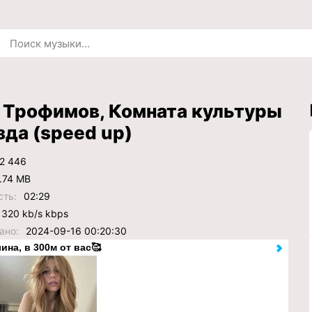
 Трофимов, Комната культуры
зда (speed up)
2 446
.74 MB
сть:
02:29
320 kb/s kbps
ано:
2024-09-16 00:20:30
ина, в 300м от вас🥰