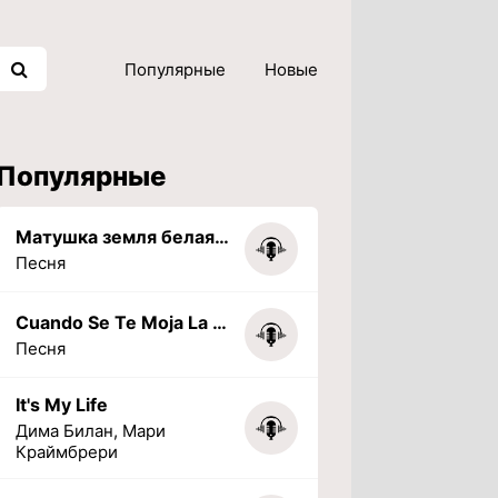
Популярные
Новые
Популярные
Матушка земля белая березонька
Песня
Cuando Se Te Moja La Tarea (PHONK) (Slowed + Reverbed)
Песня
It's My Life
Дима Билан, Мари
Краймбрери