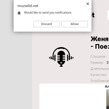
muzwild.net
Would like to send you notifications
Discard
Allow
Женя
- Пое
Слушали:
Размер:
5
Длительно
Качество:
Опубликов
Ал