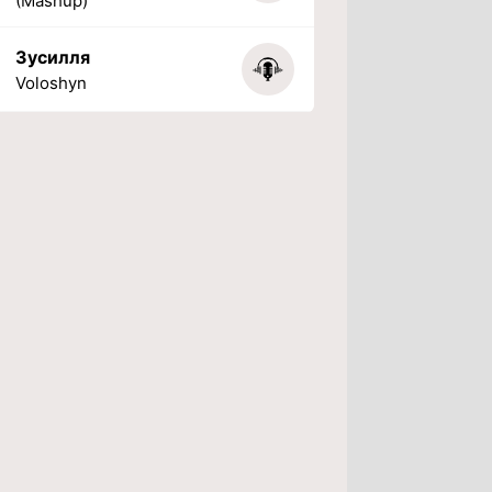
(Mashup)
Зусилля
Voloshyn