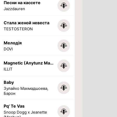
Песни на кассете
Jazzdauren
Стала женой невеста
TESTOSTERON
Мелодія
DOVI
Magnetic (Anytunz Marimba Ringtone)
ILLIT
Baby
Зулайхо Махмадшоева,
Барон
Pq' Te Vas
Snoop Dogg x Jeanette