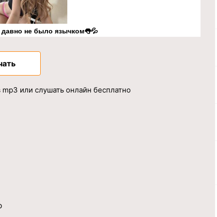
к давно не было язычком👅💦
чать
в mp3 или слушать онлайн бесплатно
о