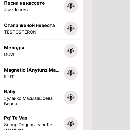
Песни на кассете
Jazzdauren
Стала женой невеста
TESTOSTERON
Мелодія
DOVI
Magnetic (Anytunz Marimba Ringtone)
ILLIT
Baby
Зулайхо Махмадшоева,
Барон
Pq' Te Vas
Snoop Dogg x Jeanette