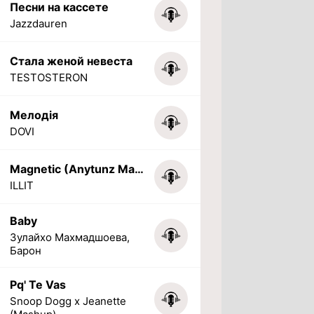
Песни на кассете
Jazzdauren
Стала женой невеста
TESTOSTERON
Мелодія
DOVI
Magnetic (Anytunz Marimba Ringtone)
ILLIT
Baby
Зулайхо Махмадшоева,
Барон
Pq' Te Vas
Snoop Dogg x Jeanette