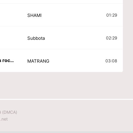
01:29
SHAMI
02:29
Subbota
Здравствуйте осень мы в гости вас просим
03:08
MATRANG
й (DMCA)
.net