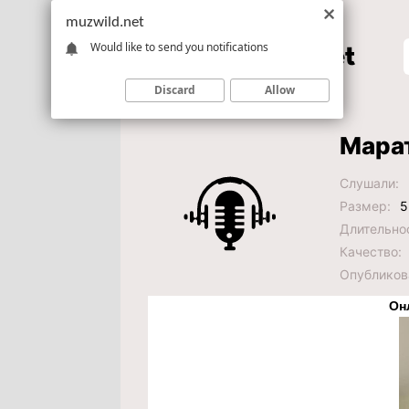
muzwild.net
Would like to send you notifications
Discard
Allow
Марат
Слушали:
Размер:
5
Длительно
Качество:
Опубликов
Он