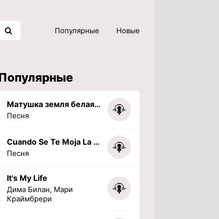
Популярные
Новые
Популярные
Матушка земля белая березонька
Песня
Cuando Se Te Moja La Tarea (PHONK) (Slowed + Reverbed)
Песня
It's My Life
Дима Билан, Мари
Краймбрери