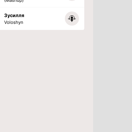
(Mashup)
Зусилля
Voloshyn