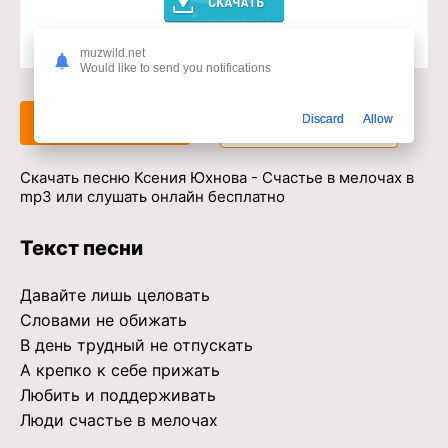
muzwild.net
Доступ к музыкальному сервису
Would like to send you notifications
Discard
Allow
Слушать
Скачать
Скачать песню Ксения Юхнова - Счастье в мелочах в
mp3 или слушать онлайн бесплатно
Текст песни
Давайте лишь целовать
Словами не обижать
В день трудный не отпускать
А крепко к себе прижать
Любить и поддерживать
Люди счастье в мелочах