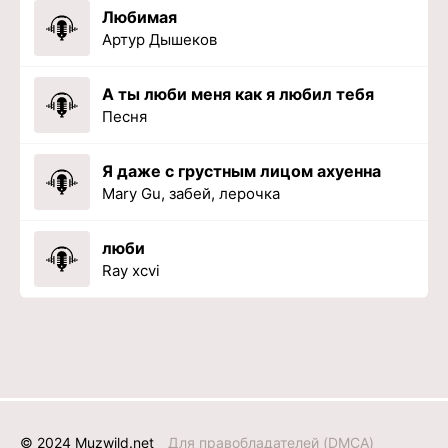
Любимая
Артур Дышеков
А ты люби меня как я любил тебя
Песня
Я даже с грустным лицом ахуенна
Mary Gu, забей, лерочка
люби
Ray xcvi
© 2024 Muzwild.net
Для правобладателей (DMCA)