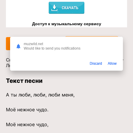
Доступ к музыкальному сервису
Слушать
Скачать
muzwild.net
Would like to send you notifications
Скачать песню Игорь Кибирев, Светлана Ларионова -
Discard
Allow
Люби меня в mp3 или слушать онлайн бесплатно
Текст песни
А ты люби, люби, люби меня,
Моё нежное чудо.
Моё нежное чудо,