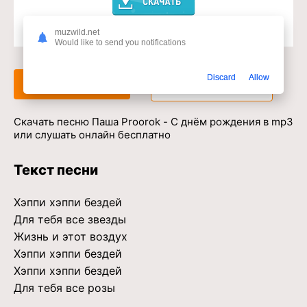
muzwild.net
Доступ к музыкальному сервису
Would like to send you notifications
Discard
Allow
Слушать
Скачать
Скачать песню Паша Proorok - С днём рождения в mp3
или слушать онлайн бесплатно
Текст песни
Хэппи хэппи бездей
Для тебя все звезды
Жизнь и этот воздух
Хэппи хэппи бездей
Хэппи хэппи бездей
Для тебя все розы