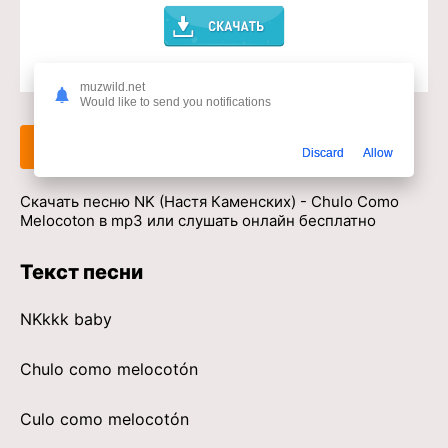
Доступ к музыкальному сервису
muzwild.net
Would like to send you notifications
Слушать
Скачать
Discard
Allow
Скачать песню NK (Настя Каменских) - Chulo Como
Melocoton в mp3 или слушать онлайн бесплатно
Текст песни
NKkkk baby
Chulo como melocotón
Culo como melocotón