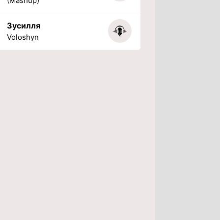
(Mashup)
Зусилля
Voloshyn