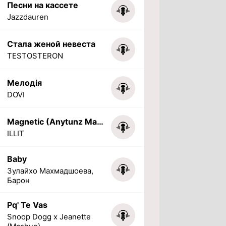
Песни на кассете
Jazzdauren
Стала женой невеста
TESTOSTERON
Мелодія
DOVI
Magnetic (Anytunz Marimba Ringtone)
ILLIT
Baby
Зулайхо Махмадшоева,
Барон
Pq' Te Vas
Snoop Dogg x Jeanette