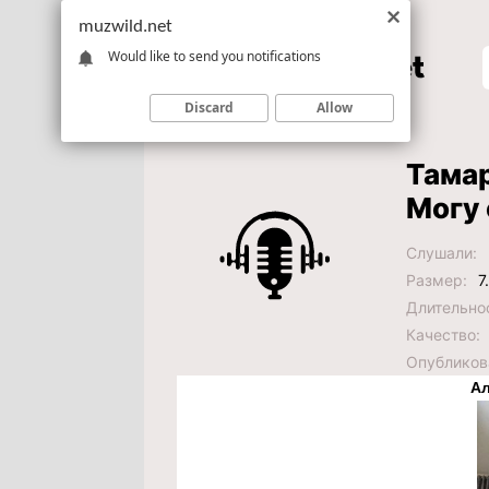
muzwild.net
Would like to send you notifications
Discard
Allow
Тамар
Могу 
Слушали:
Размер:
7
Длительно
Качество:
Опубликов
Ал