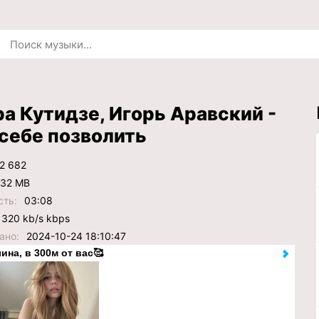
а Кутидзе, Игорь Аравский -
себе позволить
2 682
.32 MB
сть:
03:08
320 kb/s kbps
ано:
2024-10-24 18:10:47
ина, в 300м от вас🥰