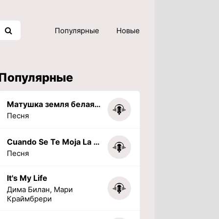
Популярные
Новые
Популярные
Матушка земля белая березонька
Песня
Cuando Se Te Moja La Tarea (PHONK) (Slowed + Reverbed)
Песня
It's My Life
Дима Билан, Мари
Краймбрери