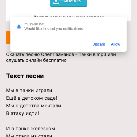
Доступ к музыкальному сервису
muzwild.net
Would like to send you notifications
Слушать
Скачать
Discard
Allow
Скачать песню Олег Газманов - Танки в mp3 или
слушать онлайн бесплатно
Текст песни
Мы в танки играли
Ещё в детском саде!
Мы с детства мечтали
В атаку идти!
И в танке железном
Мы стали из стали