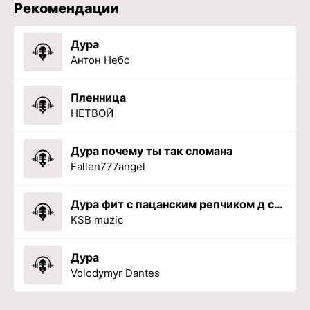
Рекомендации
Дура
Антон Небо
Пленница
НЕТВОЙ
Дура почему ты так сломана
Fallen777angel
Дура фит с пацанским репчиком д слез
KSB muziс
Дура
Volodymyr Dantes