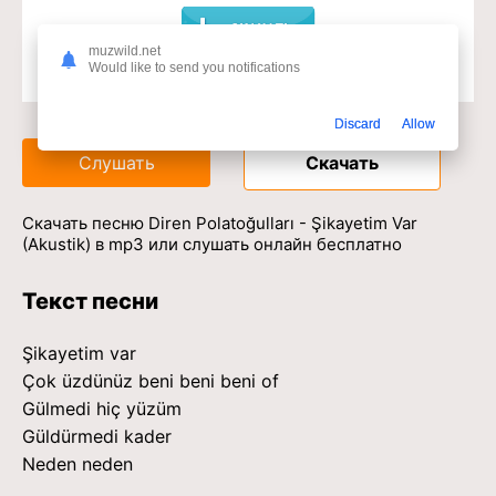
muzwild.net
Would like to send you notifications
Доступ к музыкальному сервису
Discard
Allow
Слушать
Скачать
Скачать песню Diren Polatoğulları - Şikayetim Var
(Akustik) в mp3 или слушать онлайн бесплатно
Текст песни
Şikayetim var
Çok üzdünüz beni beni beni of
Gülmedi hiç yüzüm
Güldürmedi kader
Neden neden